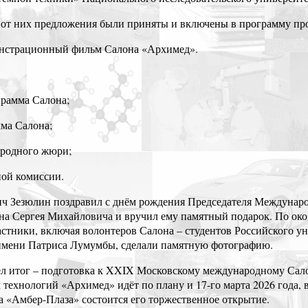
от них предложения были приняты и включены в программу пр
онстрационный фильм Салона «Архимед».
грамма Салона;
мма Салона;
ародного жюри;
ной комиссии.
ч Зезюлин поздравил с днём рождения Председателя Междунар
а Сергея Михайловича и вручил ему памятный подарок. По ок
астники, включая волонтеров Салона – студентов Российского у
имени Патриса Лумумбы, сделали памятную фотографию.
л итог – подготовка к XXIX Московскому международному Сал
технологий «Архимед» идёт по плану и 17-го марта 2026 года, 
ра «Амбер-Плаза» состоится его торжественное открытие.