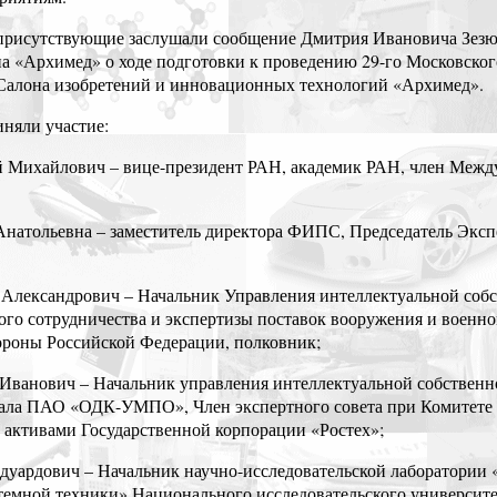
 присутствующие заслушали сообщение Дмитрия Ивановича Зезю
а «Архимед» о ходе подготовки к проведению 29-го Московског
Салона изобретений и инновационных технологий «Архимед».
няли участие:
й Михайлович – вице-президент РАН, академик РАН, член Межд
Анатольевна – заместитель директора ФИПС, Председатель Экс
 Александрович – Начальник Управления интеллектуальной соб
ого сотрудничества и экспертизы поставок вооружения и военн
роны Российской Федерации, полковник;
Иванович – Начальник управления интеллектуальной собственн
ала ПАО «ОДК-УМПО», Член экспертного совета при Комитете
активами Государственной корпорации «Ростех»;
Эдуардович – Начальник научно-исследовательской лаборатории
темной техники» Национального исследовательского универси