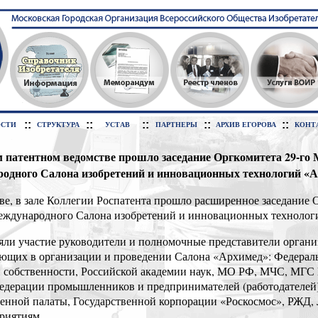
::
::
::
::
::
СТИ
СТРУКТУРА
УСТАВ
ПАРТНЕРЫ
АРХИВ ЕГОРОВА
КОНТ
м патентном ведомстве прошло заседание Оргкомитета 29-го 
одного Салона изобретений и инновационных технологий «
кве, в зале Коллегии Роспатента прошло расширенное заседание 
международного Салона изобретений и инновационных технолог
яли участие руководители и полномочные представители органи
ующих в организации и проведении Салона «Архимед»: Федерал
й собственности, Российской академии наук, МО РФ, МЧС, МГС
едерации промышленников и предпринимателей (работодателей)
нной палаты, Государственной корпорации «Роскосмос», РЖД, 
риятиям.