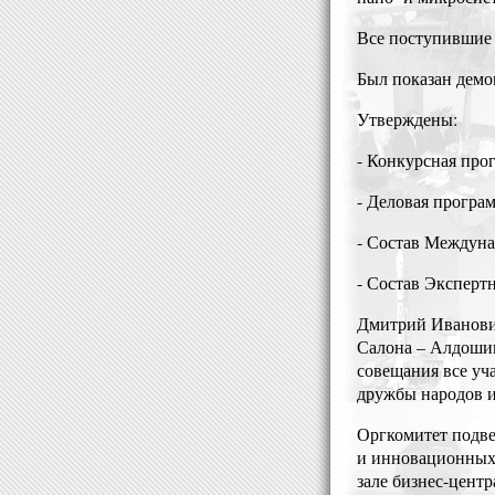
Все поступившие 
Был показан дем
Утверждены:
- Конкурсная про
- Деловая програ
- Состав Междун
- Состав Эксперт
Дмитрий Иванови
Салона – Алдошин
совещания все уч
дружбы народов 
Оргкомитет подве
и инновационных 
зале бизнес-цент