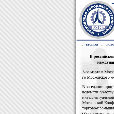
::
::
ГЛАВНАЯ
НОВО
В российско
междунар
2-го марта в Мос
го Московского 
В заседании прин
ведомств, участв
интеллектуально
Московской Конф
торгово-промышле
оборонным предп