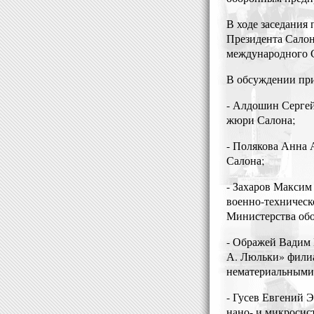
В ходе заседания
Президента Салон
международного 
В обсуждении при
- Алдошин Серге
жюри Салона;
- Полякова Анна 
Салона;
- Захаров Максим
военно-техническ
Министерства обо
- Ображей Вадим 
А. Люльки» фили
нематериальными 
- Гусев Евгений 
нано- и микросис