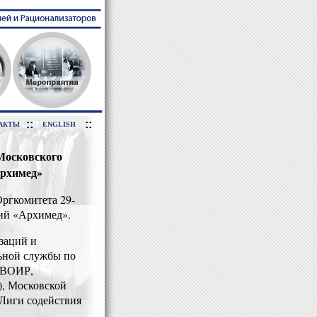
::
::
АКТЫ
ENGLISH
Московского
Архимед»
Оргкомитета 29-
ий «Архимед».
заций и
ьной службы по
 ВОИР,
, Московской
Лиги содействия