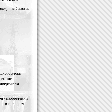
оведения Салона.
одного жюри
ончании
ниверситета
ону изобретений
в выставочном