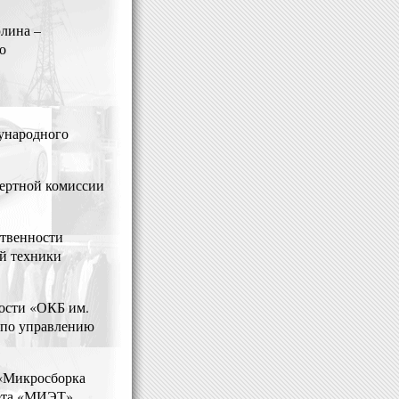
лина –
о
ународного
пертной комиссии
ственности
ой техники
ости «ОКБ им.
 по управлению
 «Микросборка
тета «МИЭТ».